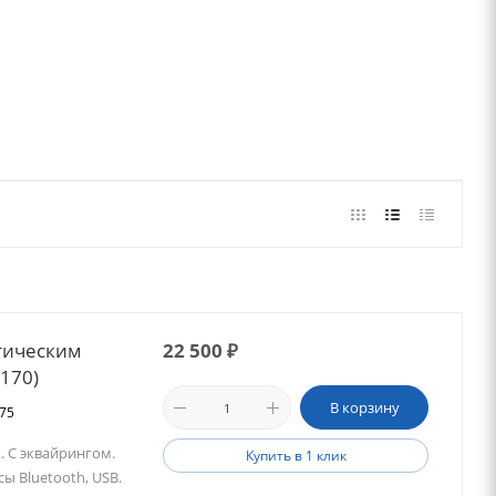
тическим
22 500
₽
3170)
В корзину
475
. С эквайрингом.
Купить в 1 клик
ы Bluetooth, USB.