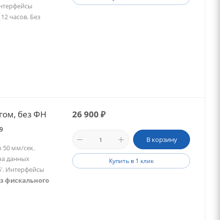
Интерфейсы
 12 часов. Без
гом, без ФН
26 900
₽
79
В корзину
 50 мм/сек.
ча данных
Купить в 1 клик
'.
Интерфейсы
з фискального