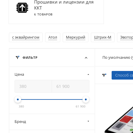
Прошивки и лицензии для
ККТ
6 ТОВАРОВ
с эквайрингом
Атол
Меркурий
Штрих-М
Эвото
По умолчанию (
ФИЛЬТР
Цена
Способ с
380
61 900
Бренд