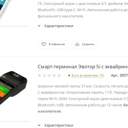
Гб. Сенсорный экран с диагональю 6,5' дюймов. 
Bluetooth, USB type-C, Wi-Fi. Автономная работа до
фискального накопителя.
Характеристики
В избранное
Сравнить
Смарт-терминал Эвотор 5i с эквайрин
Есть в наличии
: 16
Арт.: 305
Ширина чековой ленты 57 мм. Скорость печати до
С эквайрингом. Оперативная память 1 Гб. Переда
через Wi-Fi, GSM. Сенсорный экран диагональю 5.5
Bluetooth, USB. Автономная работа до 12 часов.
Бе
накопителя.
Характеристики