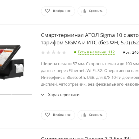
В избранное
Сравнить
Смарт-терминал АТОЛ Sigma 10 с авт
тарифом SIGMA и ИТС (без ФН, 5.0) (6
Есть в наличии
: 112
Арт.: 24
Ширина печати 57 мм. Скорость печати до 100 мм
данных через Ethernet, Wi-Fi, 3G. Оперативная пам
Интерфейсы Bluetooth, USB, для Д/Я.10-ти дюймо
дисплей. Автоотрезчик.
Без фискального накоп
Характеристики
В избранное
Сравнить
Смарт-терминал Эвотор 7.3 без ФН