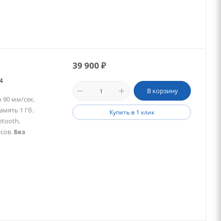
39 900
₽
54
В корзину
 90 мм/сек.
амять 1 Гб.
Купить в 1 клик
tooth,
асов.
Без