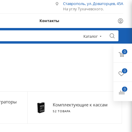
Ставрополь, ул. Доваторцев, 45А
На углу Тухачевского.
Контакты
Каталог
0
0
0
траторы
Комплектующие к кассам
52 ТОВАРА