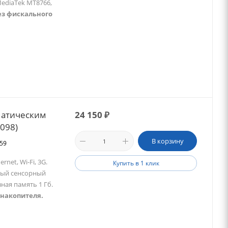
ediaTek MT8766,
ез фискального
матическим
24 150
₽
2098)
В корзину
659
net, Wi-Fi, 3G.
Купить в 1 клик
овый сенсорный
ная память 1 Гб.
 накопителя.