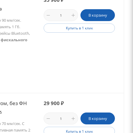
99
В корзину
 90 мм/сек.
амять 1 Гб.
Купить в 1 клик
ейсы Bluetooth,
 фискального
гом, без ФН
29 900
₽
35
В корзину
 70 мм/сек. С
ативная память 2
Купить в 1 клик