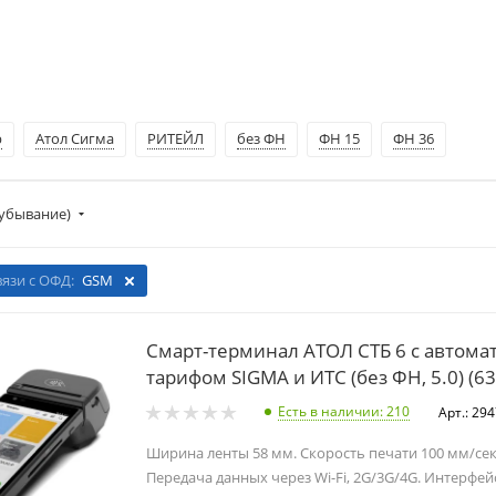
р
Атол Сигма
РИТЕЙЛ
без ФН
ФН 15
ФН 36
убывание)
вязи с ОФД:
GSM
Смарт-терминал АТОЛ СТБ 6 с автома
тарифом SIGMA и ИТС (без ФН, 5.0) (6
Есть в наличии
: 210
Арт.: 29
Ширина ленты 58 мм. Скорость печати 100 мм/сек
Передача данных через Wi-Fi, 2G/3G/4G. Интерфейс