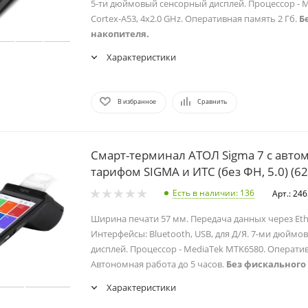
5-ти дюймовый сенсорный дисплей. Процессор - M
Cortex-A53, 4x2.0 GHz. Оперативная память 2 Гб.
Б
накопителя.
Характеристики
В избранное
Сравнить
Смарт-терминал АТОЛ Sigma 7 с авто
тарифом SIGMA и ИТС (без ФН, 5.0) (6
Есть в наличии
: 136
Арт.: 24
Ширина печати 57 мм. Передача данных через Ether
Интерфейсы: Bluetooth, USB, для Д/Я. 7-ми дюйм
дисплей. Процессор - MediaTek MTK6580. Оператив
Автономная работа до 5 часов.
Без фискального
Характеристики