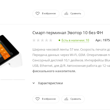
В избранное
Сравнить
Смарт-терминал Эвотор 10 без ФН
Есть в наличии
: 10
Арт.: 197
Ширина чековой ленты 57 мм. Скорость печати до
Передача данных через Wi-Fi, GSM. Оперативная п
Сенсорный дисплей 10,1 дюймов. Интерфейсы Blue
USB, Ethernet, для Д/Я. Автономная работа до 12 ч
фискального накопителя.
Характеристики
В избранное
Сравнить