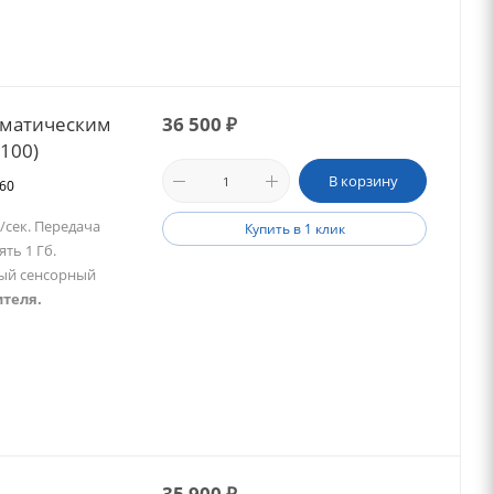
оматическим
36 500
₽
2100)
В корзину
660
/сек. Передача
Купить в 1 клик
ять 1 Гб.
вый сенсорный
ителя.
35 900
₽