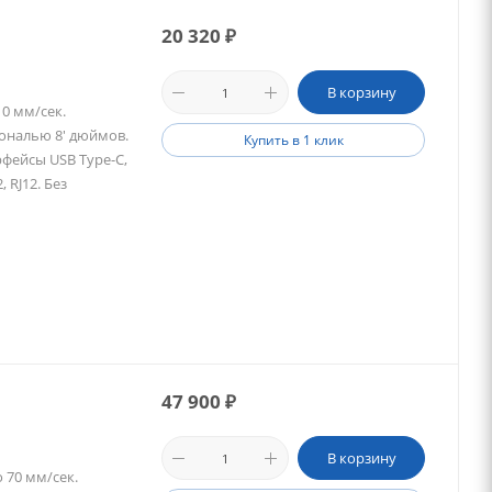
20 320
₽
В корзину
0 мм/сек.
гональю 8' дюймов.
Купить в 1 клик
рфейсы USB Type-C,
, RJ12. Без
47 900
₽
В корзину
 70 мм/сек.