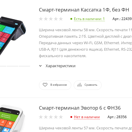
Смарт-терминал Кассатка 1Ф, без ФН
Есть в наличии
: 1
Арт.: 22439
Ширина чековой ленты 58 мм. Скорость печати 11
Оперативная память 2 Гб. Цветной дисплей с диа
Передача данных через Wi-Fi, GSM, Ethernet. Инте
USB-A, RJ11 (для денежного ящика), Ethernet, RS-232
фискального накопителя.
Характеристики
В избранное
Сравнить
Смарт-терминал Эвотор 6 с ФН36
Нет в наличии
Арт.: 28356
Ширина чековой ленты 57 мм. Скорость печати до