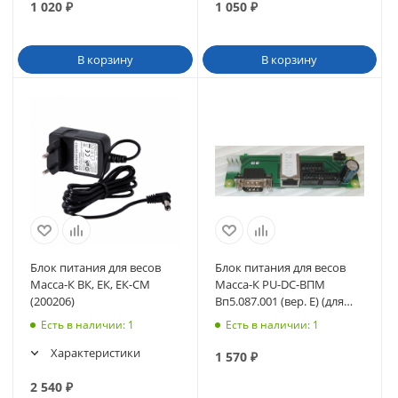
1 020
₽
1 050
₽
В корзину
В корзину
Блок питания для весов
Блок питания для весов
Масса-К ВК, ЕК, ЕК-СМ
Масса-К PU-DC-ВПМ
(200206)
Вп5.087.001 (вер. Е) (для
MF) с разъемом DB-9
Есть в наличии
: 1
Есть в наличии
: 1
(40124)
Характеристики
1 570
₽
2 540
₽