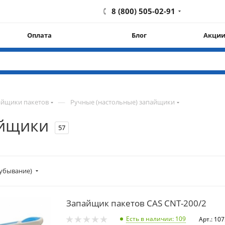
8 (800) 505-02-91
Оплата
Блог
Акци
—
айщики пакетов
Ручные (настольные) запайщики
айщики
57
убывание)
Запайщик пакетов CAS CNT-200/2
Есть в наличии
: 109
Арт.: 10