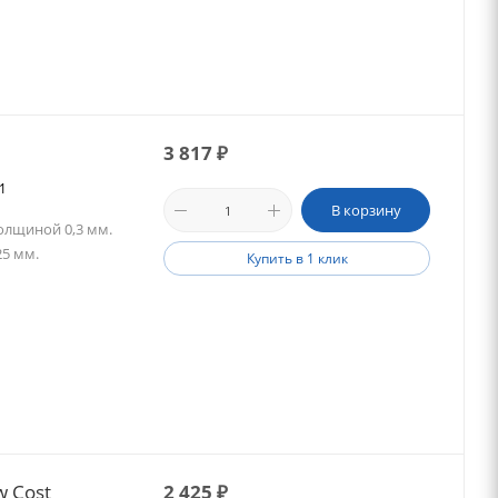
3 817
₽
51
В корзину
олщиной 0,3 мм.
25 мм.
Купить в 1 клик
w Cost
2 425
₽