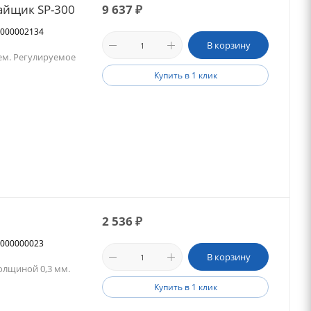
айщик SP-300
9 637
₽
00000002134
В корзину
ем. Регулируемое
Купить в 1 клик
2 536
₽
00000000023
В корзину
олщиной 0,3 мм.
Купить в 1 клик