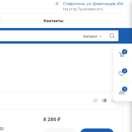
Ставрополь, ул. Доваторцев, 45А
На углу Тухачевского.
и
Контакты
Каталог
0
0
0
8 280
₽
752