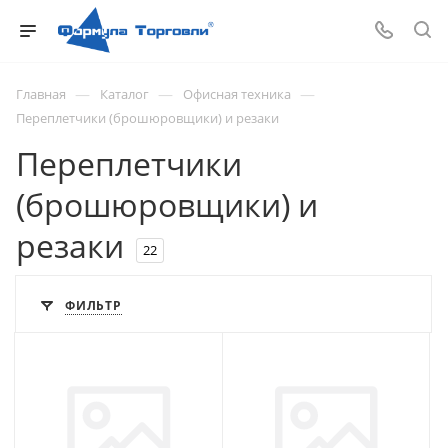
—
—
—
Главная
Каталог
Офисная техника
Переплетчики (брошюровщики) и резаки
Переплетчики
(брошюровщики) и
резаки
22
ФИЛЬТР