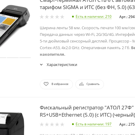
тарифом SIGMA и ИТС (без ФН, 5.0) (6
Есть в наличии
: 210
Арт.: 29
Ширина ленты 58 мм. Скорость печати 100 мм/сек
Передача данных через Wi-Fi, 2G/3G/4G. Интерфейс
5-ти дюймовый сенсорный дисплей. Процессор - M
Cortex-A53, 4x2.0 GHz. Оперативная память 2 Гб.
Б
накопителя.
Характеристики
В избранное
Сравнить
Фискальный регистратор "АТОЛ 27Ф"
RS+USB+Ethernet (5.0) (с ИТС) (черный)
Есть в наличии
: 197
Арт.: 27