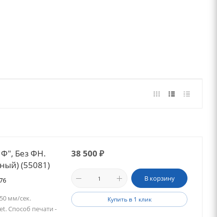
Ф", Без ФН.
38 500
₽
ерный) (55081)
В корзину
576
50 мм/сек.
Купить в 1 клик
t. Способ печати -