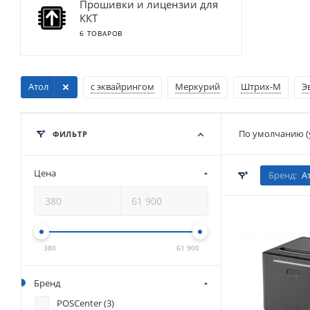
Прошивки и лицензии для
ККТ
6 ТОВАРОВ
Атол
с эквайрингом
Меркурий
Штрих-М
Э
По умолчанию (
ФИЛЬТР
Цена
Бренд:
А
380
61 900
Бренд
POSCenter (
3
)