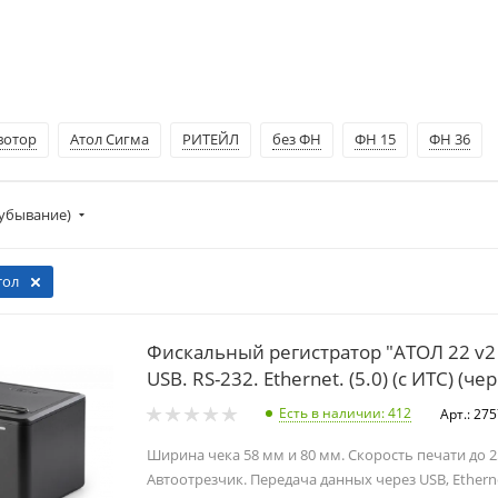
вотор
Атол Сигма
РИТЕЙЛ
без ФН
ФН 15
ФН 36
убывание)
тол
Фискальный регистратор "АТОЛ 22 v2 
USB. RS-232. Ethernet. (5.0) (с ИТС) (ч
Есть в наличии
: 412
Арт.: 27
Ширина чека 58 мм и 80 мм. Скорость печати до 2
Автоотрезчик. Передача данных через USB, Etherne