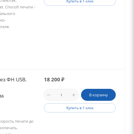
0 мм/сек.
Купить в 1 клик
t. Способ печати -
кального
но-
теля.
ез ФН USB.
18 200
₽
В корзину
566
Купить в 1 клик
корость печати до
рмопечать.