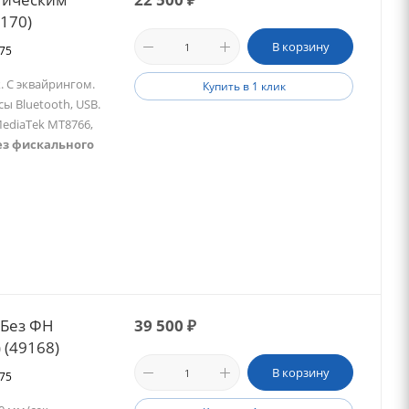
3170)
В корзину
475
. С эквайрингом.
Купить в 1 клик
ы Bluetooth, USB.
ediaTek MT8766,
ез фискального
 Без ФН
39 500
₽
 (49168)
В корзину
575