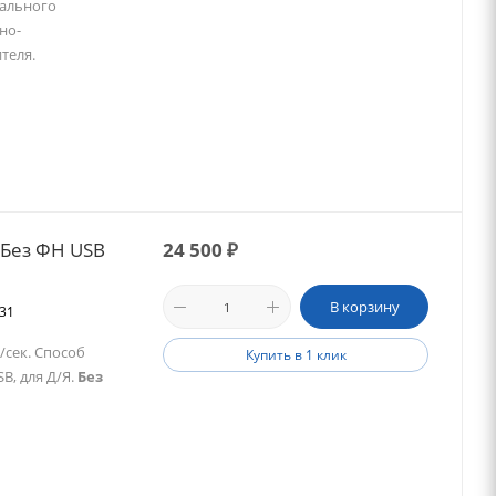
кального
но-
теля.
 Без ФН USB
24 500
₽
В корзину
231
/сек. Способ
Купить в 1 клик
B, для Д/Я.
Без