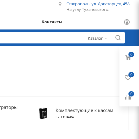
Ставрополь, ул. Доваторцев, 45А
На углу Тухачевского.
Контакты
Каталог
0
0
0
траторы
Комплектующие к кассам
52 ТОВАРА