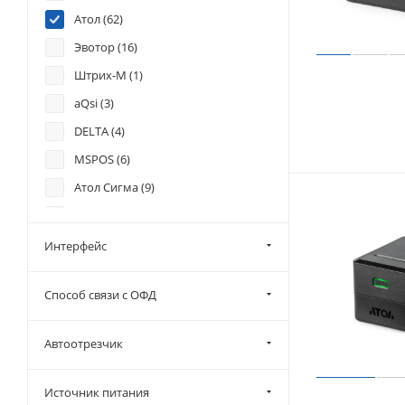
Атол (
62
)
Эвотор (
16
)
Штрих-М (
1
)
aQsi (
3
)
DELTA (
4
)
MSPOS (
6
)
Атол Сигма (
9
)
Кассатка (
2
)
Меркурий (
14
)
Интерфейс
Нева (
1
)
Способ связи с ОФД
ОФД Петер-сервис (
3
)
Первый ОФД (
2
)
Автоотрезчик
Пионер (
10
)
Платформа ОФД (
3
)
Источник питания