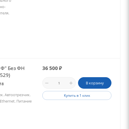
льного
но-
теля.
 Ф" Без ФН
36 500
₽
2529)
В корзину
018
к. Автоотрезчик.
Купить в 1 клик
Ethernet. Питание