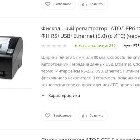
В избранное
Сравнить
Фискальный регистратор "АТОЛ FPrint
ФН RS+USB+Ethernet (5.0) (с ИТС) (чер
Есть в наличии
: 216
Арт.: 27
Ширина печати 57 мм или 80 мм. Скорость печати 
Автоотрезчик. Передача данных USB, Ethernet. Спо
термо. Интерфейсы RS-232, USB, Ethernet. Питание 
фискального накопителя. В стоимость включено
технологическое сопровождение (ИТС) производи
Характеристики
В избранное
Сравнить
Смарт-терминал АТОЛ СТБ 6 с автома