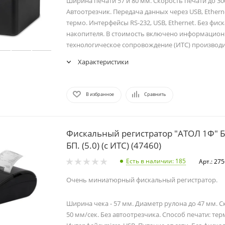
Ширина печати 57 и 80 мм. Скорость печати до 30
Автоотрезчик. Передача данных через USB, Etherne
термо. Интерфейсы RS-232, USB, Ethernet. Без фис
накопителя. В стоимость включено информацион
технологическое сопровождение (ИТС) производи
Характеристики
В избранное
Сравнить
Фискальный регистратор "АТОЛ 1Ф" Б
БП. (5.0) (с ИТС) (47460)
Есть в наличии
: 185
Арт.: 27
Очень миниатюрный фискальный регистратор.
Ширина чека - 57 мм. Диаметр рулона до 47 мм. С
50 мм/сек. Без автоотрезчика. Способ печати: те