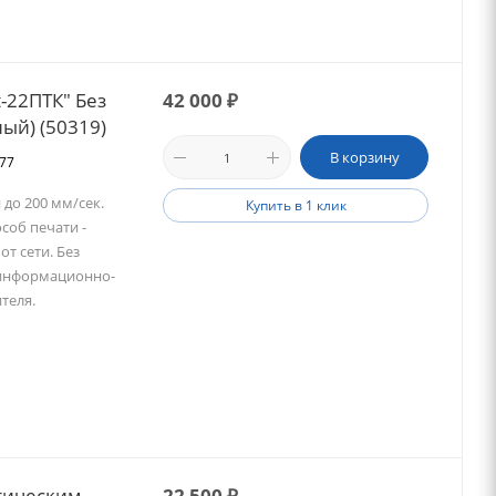
-22ПТК" Без
42 000
₽
ный) (50319)
В корзину
577
до 200 мм/сек.
Купить в 1 клик
соб печати -
от сети. Без
 информационно-
теля.
тическим
22 500
₽