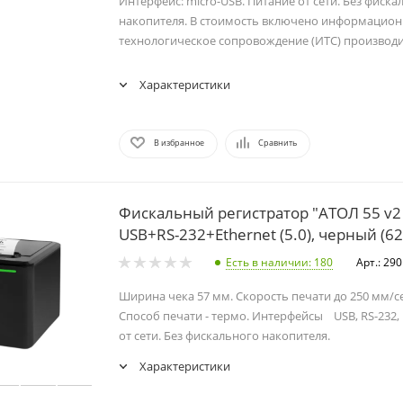
Интерфейс: micro-USB. Питание от сети. Без фиска
накопителя. В стоимость включено информацион
технологическое сопровождение (ИТС) производи
Характеристики
В избранное
Сравнить
Фискальный регистратор "АТОЛ 55 v2
USB+RS-232+Ethernet (5.0), черный (6
Есть в наличии
: 180
Арт.: 29
Ширина чека 57 мм. Скорость печати до 250 мм/се
Способ печати - термо. Интерфейсы USB, RS-232, 
от сети. Без фискального накопителя.
Характеристики