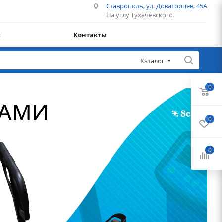
Ставрополь, ул. Доваторцев, 45А
На углу Тухачевского.
и
Контакты
Каталог
0
0
0