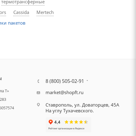
термотрансферные
ors
Cassida
Mertech
ки пакетов
Ы
8 (800) 505-02-91
а Т»
market@shopft.ru
283
Ставрополь, ул. Доваторцев, 45А
6057574
На углу Тухачевского.