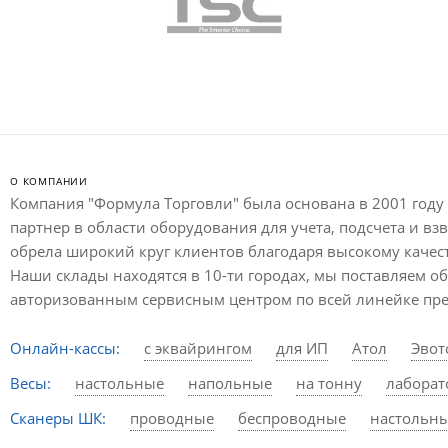
О КОМПАНИИ
Компания "Формула Торговли" была основана в 2001 году 
партнер в области оборудования для учета, подсчета и в
обрела широкий круг клиентов благодаря высокому качес
Наши склады находятся в 10-ти городах, мы поставляем о
авторизованным сервисным центром по всей линейке пре
Онлайн-кассы:
с эквайрингом
для ИП
Атол
Эвот
Весы:
настольные
напольные
на тонну
лабора
Сканеры ШК:
проводные
беспроводные
настольн