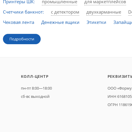
Принтеры ШК:
промышленные
для маркетплейсов
Счетчики банкнот:
с детектором
двухкарманные
D
Чековая лента
Денежные ящики
Этикетки
Запайщи
Подробности
КОЛЛ-ЦЕНТР
РЕКВИЗИТ
пн-пт 8:00—18:00
ООО «Формул
сб-вс выходной
ИНН 6168105
ОГРН 118619