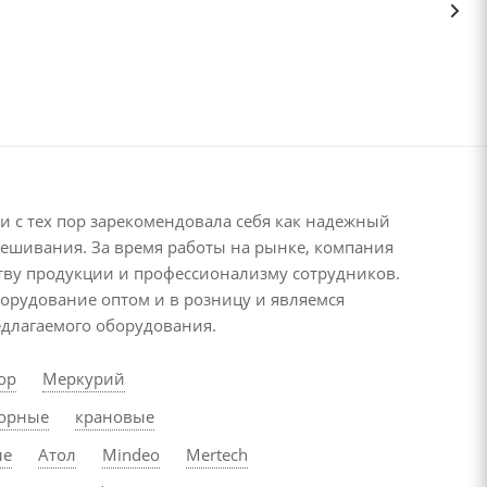
и с тех пор зарекомендовала себя как надежный
звешивания. За время работы на рынке, компания
тву продукции и профессионализму сотрудников.
борудование оптом и в розницу и являемся
длагаемого оборудования.
ор
Меркурий
торные
крановые
ые
Атол
Mindeo
Mertech