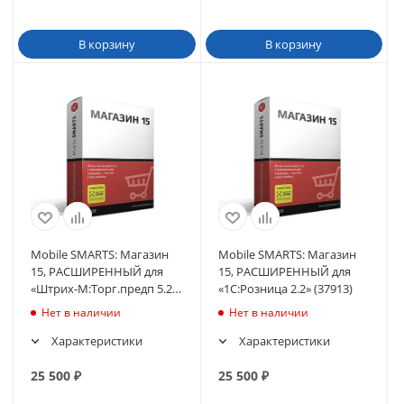
В корзину
В корзину
Mobile SMARTS: Магазин
Mobile SMARTS: Магазин
15, РАСШИРЕННЫЙ для
15, РАСШИРЕННЫЙ для
«Штрих-М:Торг.предп 5.2»
«1С:Розница 2.2» (37913)
5.2.1.17 и выше до 5.2.x.x
Нет в наличии
Нет в наличии
Характеристики
Характеристики
25 500
₽
25 500
₽