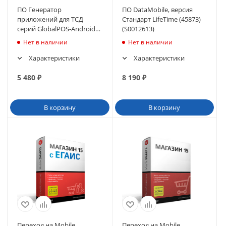
ПО Генератор
ПО DataMobile, версия
приложений для ТСД
Стандарт LifeTime (45873)
серий GlobalPOS-Android
(S0012613)
(предустановлен на ТСД)
Нет в наличии
Нет в наличии
Характеристики
Характеристики
5 480
₽
8 190
₽
В корзину
В корзину
Переход на Mobile
Переход на Mobile