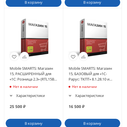
В корзину
В корзину
Mobile SMARTS: Магазин
Mobile SMARTS: Магазин
15, РАСШИРЕННЫЙ для
15, БАЗОВЫЙ для «1С-
«1С: Розница 2.3» (RTL15B-
Рарус: ТКПТ» 8.1.28.10 и
1CRZ23)
выше до 8.1.x.x
Нет в наличии
Нет в наличии
Характеристики
Характеристики
25 500
₽
16 500
₽
В корзину
В корзину