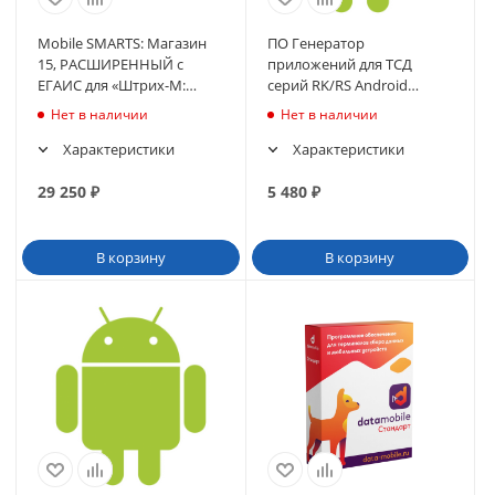
Mobile SMARTS: Магазин
ПО Генератор
15, РАСШИРЕННЫЙ с
приложений для ТСД
ЕГАИС для «Штрих-М:
серий RK/RS Android
Розн.торговля 5.2» 5.2.1.17
(предустановлен на ТСД)
Нет в наличии
Нет в наличии
и выше до
Характеристики
Характеристики
29 250
₽
5 480
₽
В корзину
В корзину