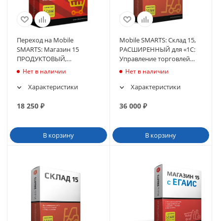
Переход на Mobile
Mobile SMARTS: Склад 15,
SMARTS: Магазин 15
РАСШИРЕННЫЙ для «1С:
ПРОДУКТОВЫЙ,
Управление торговлей
РАСШИРЕННЫЙ для
11.5» (WH15B-1CUT115)
Нет в наличии
Нет в наличии
«1С:Предпр.8.3» (UP2-
RTL15BG-1C83)
Характеристики
Характеристики
18 250
₽
36 000
₽
В корзину
В корзину