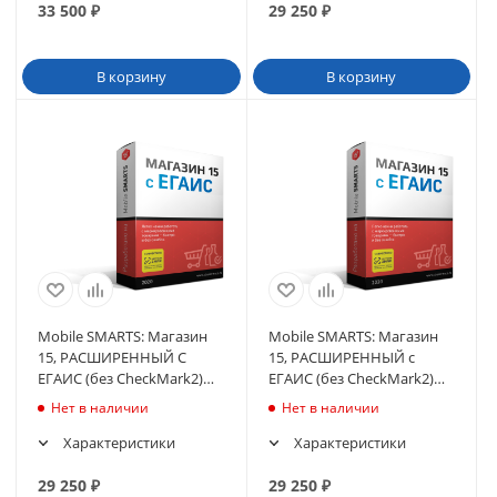
33 500
₽
29 250
₽
В корзину
В корзину
Mobile SMARTS: Магазин
Mobile SMARTS: Магазин
15, РАСШИРЕННЫЙ С
15, РАСШИРЕННЫЙ с
ЕГАИС (без CheckMark2)
ЕГАИС (без CheckMark2)
для «1С:УТ 10.3» 10.3.32.1 и
для «1С:Розница 2»
Нет в наличии
Нет в наличии
выше.
редакции 2.2.2.9
Характеристики
Характеристики
29 250
₽
29 250
₽