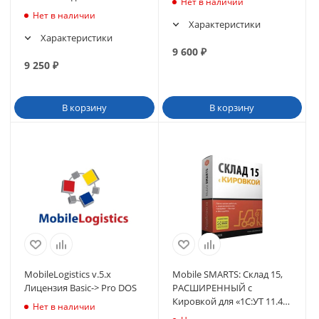
Нет в наличии
конфигурации на базе
Нет в наличии
«1С:Предприятия 8.3»
Характеристики
Характеристики
9 600
₽
9 250
₽
В корзину
В корзину
MobileLogistics v.5.x
Mobile SMARTS: Склад 15,
Лицензия Basic-> Pro DOS
РАСШИРЕННЫЙ с
Кировкой для «1С:УТ 11.4»
Нет в наличии
11.4.10.89 и выше до