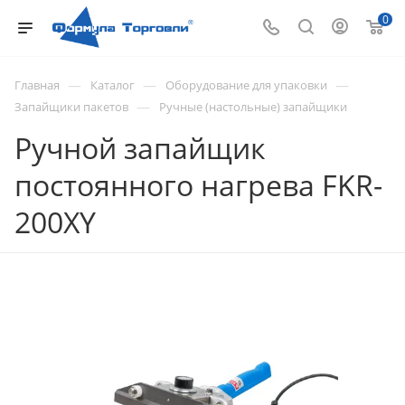
0
—
—
—
Главная
Каталог
Оборудование для упаковки
—
Запайщики пакетов
Ручные (настольные) запайщики
Ручной запайщик
постоянного нагрева FKR-
200XY