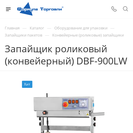
—
—
—
Главная
Каталог
Оборудование для упаковки
—
Запайщики пакетов
Конвейерные (роликовые) запайщики
Запайщик роликовый
(конвейерный) DBF-900LW
Хит