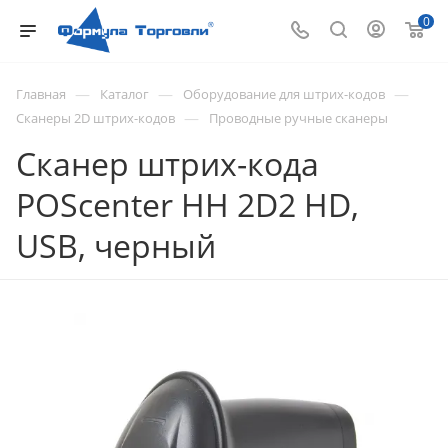
0
—
—
—
Главная
Каталог
Оборудование для штрих-кодов
—
Сканеры 2D штрих-кодов
Проводные ручные сканеры
Сканер штрих-кода
POScenter HH 2D2 HD,
USB, черный