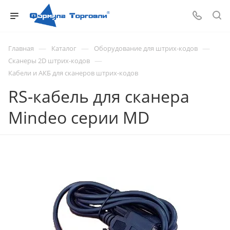
—
—
—
Главная
Каталог
Оборудование для штрих-кодов
—
Сканеры 2D штрих-кодов
Кабели и АКБ для сканеров штрих-кодов
RS-кабель для сканера
Mindeo серии MD