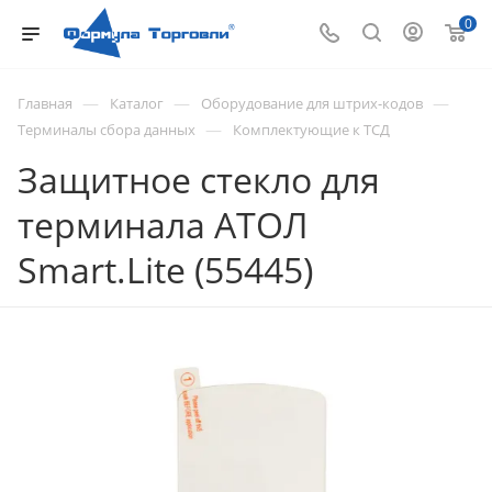
0
—
—
—
Главная
Каталог
Оборудование для штрих-кодов
—
Терминалы сбора данных
Комплектующие к ТСД
Защитное стекло для
терминала АТОЛ
Smart.Lite (55445)