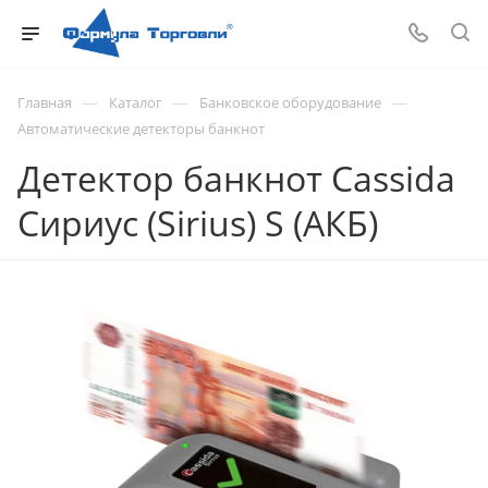
—
—
—
Главная
Каталог
Банковское оборудование
Автоматические детекторы банкнот
Детектор банкнот Cassida
Сириус (Sirius) S (АКБ)