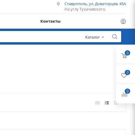
Ставрополь, ул. Доваторцев, 45А
На углу Тухачевского.
Контакты
Каталог
0
0
0