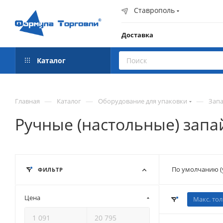
Ставрополь
Доставка
Каталог
—
—
—
Главная
Каталог
Оборудование для упаковки
Зап
Ручные (настольные) зап
По умолчанию (
ФИЛЬТР
Цена
Макс. то