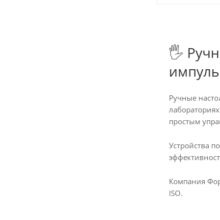
🖐️ Ру
импуль
Ручные насто
лабораториях
простым упра
Устройства п
эффективност
Компания Фор
ISO.