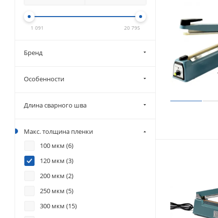
1 091
20 795
Бренд
Особенности
Длина сварного шва
Макс. толщина пленки
100 мкм (
6
)
120 мкм (
3
)
200 мкм (
2
)
250 мкм (
5
)
300 мкм (
15
)