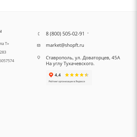
Ы
8 (800) 505-02-91
а Т»
market@shopft.ru
283
Ставрополь, ул. Доваторцев, 45А
6057574
На углу Тухачевского.