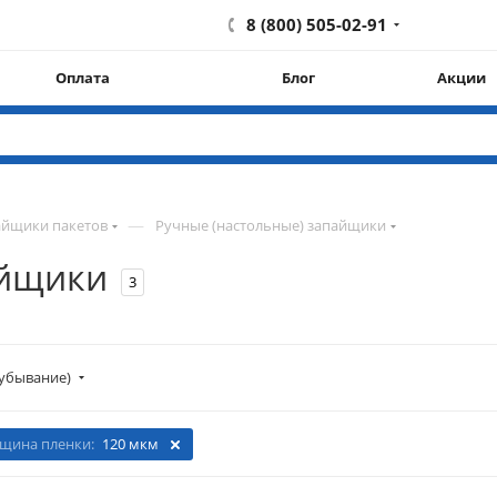
8 (800) 505-02-91
Оплата
Блог
Акции
—
айщики пакетов
Ручные (настольные) запайщики
айщики
3
убывание)
лщина пленки:
120 мкм