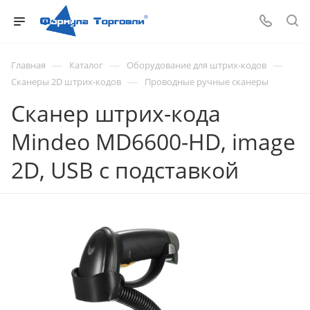
—
—
—
Главная
Каталог
Оборудование для штрих-кодов
—
Сканеры 2D штрих-кодов
Проводные ручные сканеры
Сканер штрих-кода
Mindeo MD6600-HD, image
2D, USB с подставкой