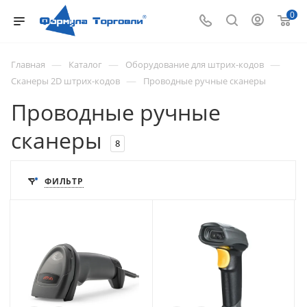
0
—
—
—
Главная
Каталог
Оборудование для штрих-кодов
—
Сканеры 2D штрих-кодов
Проводные ручные сканеры
Проводные ручные
сканеры
8
ФИЛЬТР