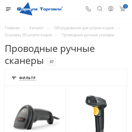
0
—
—
—
Главная
Каталог
Оборудование для штрих-кодов
—
Сканеры 2D штрих-кодов
Проводные ручные сканеры
Проводные ручные
сканеры
37
ФИЛЬТР