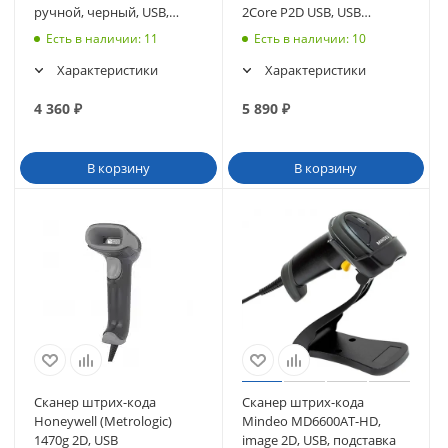
ручной, черный, USB,
2Core P2D USB, USB
кабель 2.0 м (3514)
эмуляция RS232 черный
Есть в наличии
: 11
Есть в наличии
: 10
Характеристики
Характеристики
4 360
₽
5 890
₽
В корзину
В корзину
Сканер штрих-кода
Сканер штрих-кода
Honeywell (Metrologic)
Mindeo MD6600AT-HD,
1470g 2D, USB
image 2D, USB, подставка