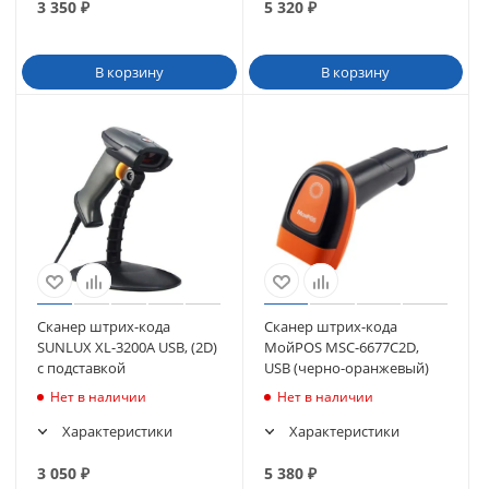
3 350
₽
5 320
₽
В корзину
В корзину
Сканер штрих-кода
Сканер штрих-кода
SUNLUX XL-3200A USB, (2D)
МойPOS MSC-6677C2D,
с подставкой
USB (черно-оранжевый)
Нет в наличии
Нет в наличии
Характеристики
Характеристики
3 050
₽
5 380
₽