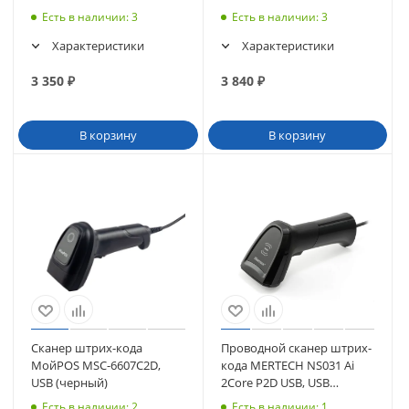
Есть в наличии
: 3
Есть в наличии
: 3
Характеристики
Характеристики
3 350
₽
3 840
₽
В корзину
В корзину
Сканер штрих-кода
Проводной сканер штрих-
МойPOS MSC-6607C2D,
кода MERTECH NS031 Ai
USB (черный)
2Core P2D USB, USB
эмуляция RS232 черный
Есть в наличии
: 2
Есть в наличии
: 1