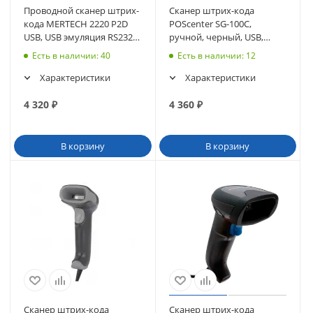
Проводной сканер штрих-
Сканер штрих-кода
кода MERTECH 2220 P2D
POScenter SG-100C,
USB, USB эмуляция RS232,
ручной, черный, USB,
black
кабель 2.0 м (3514)
Есть в наличии
: 40
Есть в наличии
: 12
Характеристики
Характеристики
4 320
₽
4 360
₽
В корзину
В корзину
Сканер штрих-кода
Сканер штрих-кода