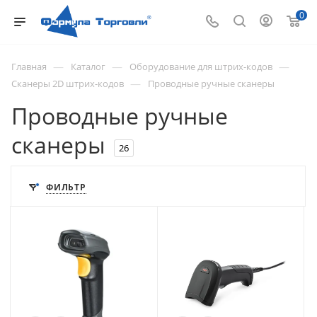
0
—
—
—
Главная
Каталог
Оборудование для штрих-кодов
—
Сканеры 2D штрих-кодов
Проводные ручные сканеры
Проводные ручные
сканеры
26
ФИЛЬТР