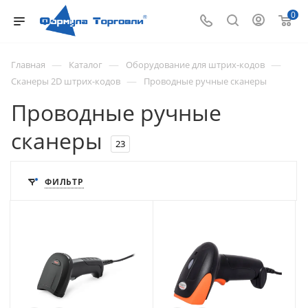
0
—
—
—
Главная
Каталог
Оборудование для штрих-кодов
—
Сканеры 2D штрих-кодов
Проводные ручные сканеры
Проводные ручные
сканеры
23
ФИЛЬТР