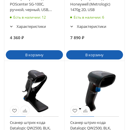
POScenter SG-100C,
Honeywell (Metrologic)
ручной, черный, USB,
1470g 2D, USB
кабель 2.0 м (3514)
Есть в наличии
: 12
Есть в наличии
: 6
Характеристики
Характеристики
4 360
₽
7 890
₽
В корзину
В корзину
Сканер штрих-кода
Сканер штрих-кода
Datalogic QW2500, BLK,
Datalogic QW2500, BLK,