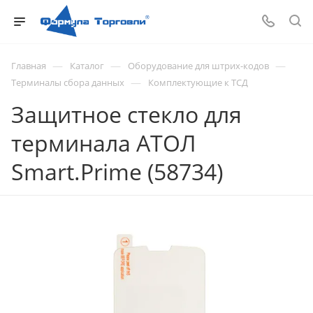
—
—
—
Главная
Каталог
Оборудование для штрих-кодов
—
Терминалы сбора данных
Комплектующие к ТСД
Защитное стекло для
терминала АТОЛ
Smart.Prime (58734)